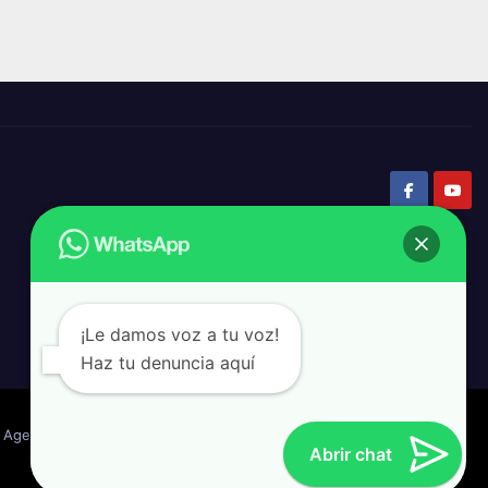
¡Le damos voz a tu voz!
Haz tu denuncia aquí
Agenda Pública
Amparo
Gobierno del Estado
Minuto a minuto
Abrir chat
XV Ayuntamiento de Los Cabos