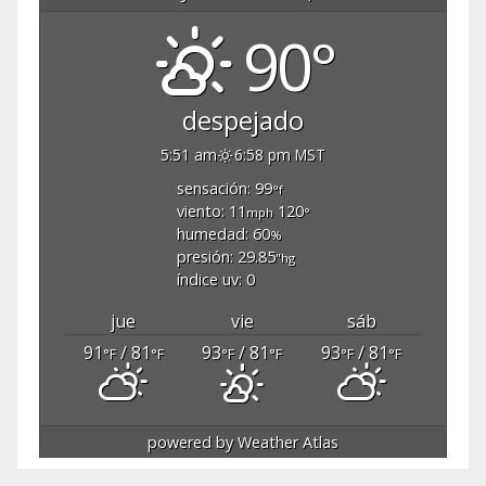
90°
despejado
5:51 am
6:58 pm MST
sensación: 99
°f
viento: 11
120
mph
°
humedad: 60
%
presión: 29.85
"hg
índice uv: 0
jue
vie
sáb
91
/ 81
93
/ 81
93
/ 81
°F
°F
°F
°F
°F
°F
powered by
Weather Atlas