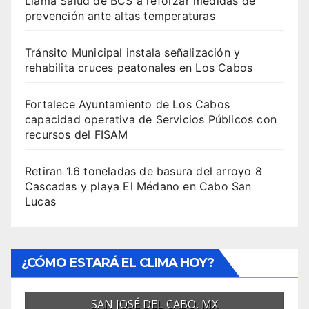
Llama Salud de BCS a reforzar medidas de
prevención ante altas temperaturas
Tránsito Municipal instala señalización y
rehabilita cruces peatonales en Los Cabos
Fortalece Ayuntamiento de Los Cabos
capacidad operativa de Servicios Públicos con
recursos del FISAM
Retiran 1.6 toneladas de basura del arroyo 8
Cascadas y playa El Médano en Cabo San
Lucas
¿CÓMO ESTARÁ EL CLIMA HOY?
SAN JOSÉ DEL CABO, MX