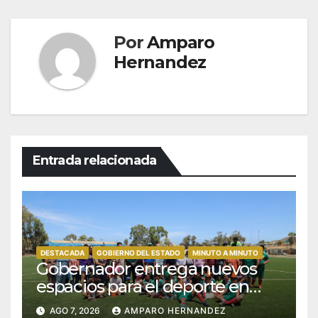
Por
Amparo
Hernandez
Entrada relacionada
DESTACADA
GOBIERNO DEL ESTADO
MINUTO A MINUTO
Gobernador entrega nuevos
espacios para el deporte en
Bahía Tortugas e Isla Natividad
AGO 7, 2026
AMPARO HERNANDEZ