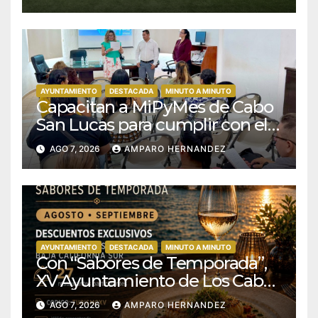
AYUNTAMIENTO
DESTACADA
MINUTO A MINUTO
Capacitan a MiPyMes de Cabo
San Lucas para cumplir con el
SAT y mejorar sus finanzas
AGO 7, 2026
AMPARO HERNANDEZ
AYUNTAMIENTO
DESTACADA
MINUTO A MINUTO
Con “Sabores de Temporada”,
XV Ayuntamiento de Los Cabos
y Canirac impulsan consumo
AGO 7, 2026
AMPARO HERNANDEZ
local con beneficios para