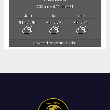
5:52 am
6:56 pm MST
dom
lun
mar
91
/ 79
91
/ 79
91
/ 81
°F
°F
°F
°F
°F
°F
powered by
Weather Atlas