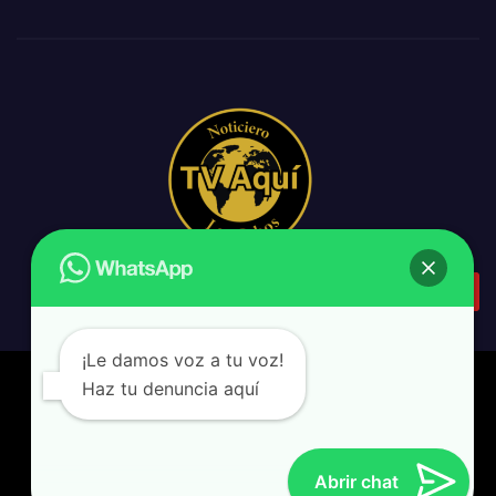
¡Le damos voz a tu voz!
Haz tu denuncia aquí
backpack & design
|
Tv Aquí Los Cabos
Home
Agenda Pública
Amparo
Gobierno del Estado
Abrir chat
Minuto a minuto
XV Ayuntamiento de Los Cabos