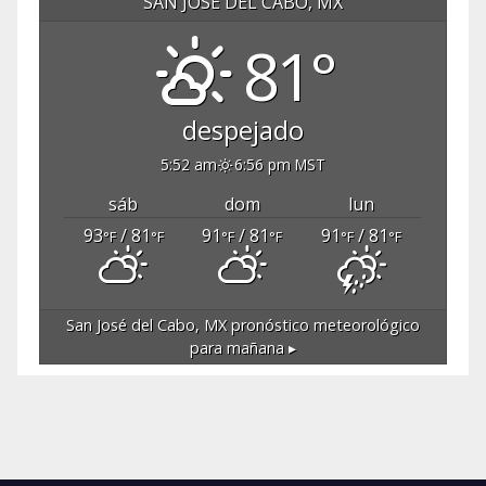
SAN JOSÉ DEL CABO, MX
81°
despejado
5:52 am
6:56 pm MST
sáb
dom
lun
93
/ 81
91
/ 81
91
/ 81
°F
°F
°F
°F
°F
°F
San José del Cabo, MX
pronóstico meteorológico
para mañana ▸