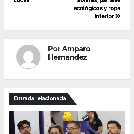
entradas
Lucas
solares, pañales
ecológicos y ropa
interior
Por
Amparo
Hernandez
Entrada relacionada