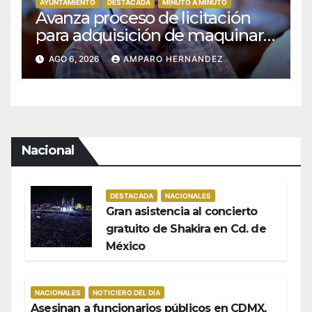
AYUNTAMIENTO
DESTACADA
MINUTO A MINUTO
Avanza proceso de licitación
para adquisición de maquinaria
del Plan de Regeneración del
AGO 6, 2026
AMPARO HERNANDEZ
Estero Josefino
Nacional
DESTACADA
NACIONALES
Gran asistencia al concierto
gratuito de Shakira en Cd. de
México
NACIONALES
NOTICIERO DEL DÍA
Asesinan a funcionarios públicos en CDMX,