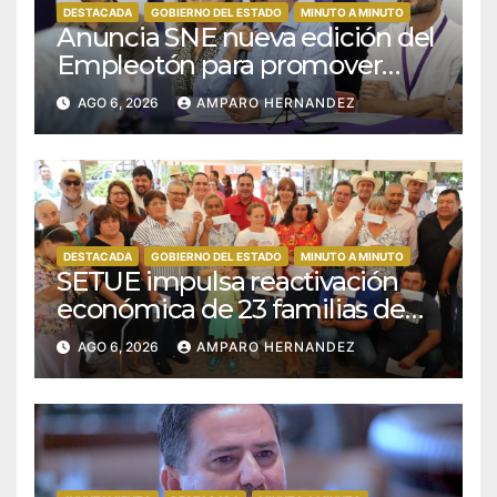
DESTACADA
GOBIERNO DEL ESTADO
MINUTO A MINUTO
Anuncia SNE nueva edición del
Empleotón para promover
empleos incluyentes
AGO 6, 2026
AMPARO HERNANDEZ
DESTACADA
GOBIERNO DEL ESTADO
MINUTO A MINUTO
SETUE impulsa reactivación
económica de 23 familias de
San José de Comondú
AGO 6, 2026
AMPARO HERNANDEZ