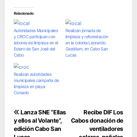
Relacionado
Autoridades Municipales
Realizan jornada de
y CROC participan con
limpieza y reforestación
labores de limpieza en el
en la colonia Leonardo
Estero de San José del
Gastélum, en Cabo San
Cabo
Lucas
Realizan autoridades
municipales campaña de
limpieza en playa
Corsario
Navegación
Lanza SNE “Ellas
Recibe DIF Los
y ellos al Volante”,
Cabos donación de
de
edición Cabo San
ventiladores