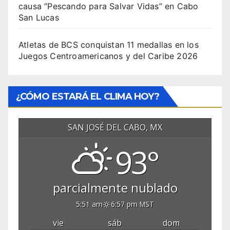
causa “Pescando para Salvar Vidas” en Cabo
San Lucas
Atletas de BCS conquistan 11 medallas en los
Juegos Centroamericanos y del Caribe 2026
¿CÓMO ESTARÁ EL CLIMA HOY?
SAN JOSÉ DEL CABO, MX
93°
parcialmente nublado
5:51 am
6:57 pm MST
vie
sáb
dom