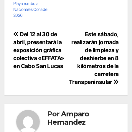
Playa rumbo a
Nacionales Conade
2026
Navegación
Del 12 al 30 de
Este sábado,
abril, presentará la
realizarán jornada
de
exposición gráfica
de limpieza y
entradas
colectiva «EFFATA»
deshierbe en 8
en Cabo San Lucas
kilómetros de la
carretera
Transpeninsular
Por
Amparo
Hernandez