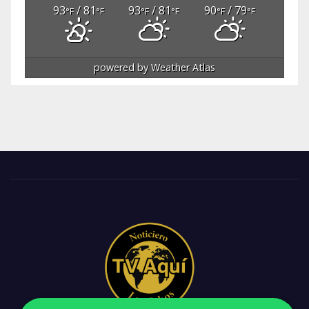
93
/ 81
93
/ 81
90
/ 79
°F
°F
°F
°F
°F
°F
powered by
Weather Atlas