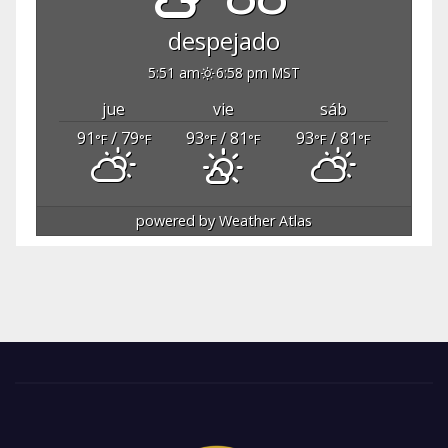
despejado
5:51 am
6:58 pm MST
jue
vie
sáb
91
/ 79
93
/ 81
93
/ 81
°F
°F
°F
°F
°F
°F
powered by
Weather Atlas