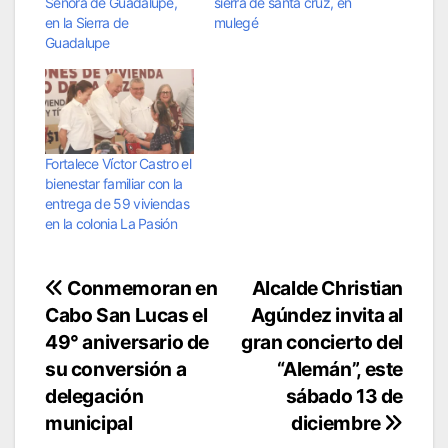
Señora de Guadalupe,
sierra de santa cruz, en
en la Sierra de
mulegé
Guadalupe
Fortalece Víctor Castro el
bienestar familiar con la
entrega de 59 viviendas
en la colonia La Pasión
Navegación
Conmemoran en
Alcalde Christian
Cabo San Lucas el
Agúndez invita al
de
49° aniversario de
gran concierto del
entradas
su conversión a
“Alemán”, este
delegación
sábado 13 de
municipal
diciembre