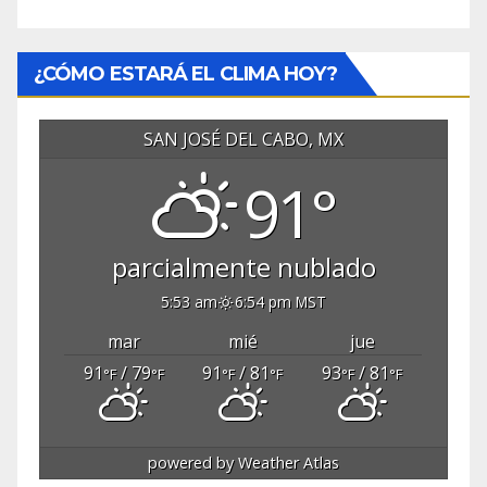
¿CÓMO ESTARÁ EL CLIMA HOY?
SAN JOSÉ DEL CABO, MX
91°
parcialmente nublado
5:53 am
6:54 pm MST
mar
mié
jue
91
/ 79
91
/ 81
93
/ 81
°F
°F
°F
°F
°F
°F
powered by
Weather Atlas