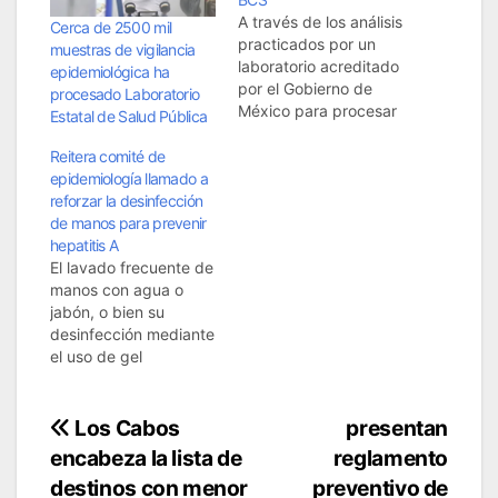
A través de los análisis
Cerca de 2500 mil
practicados por un
muestras de vigilancia
laboratorio acreditado
epidemiológica ha
por el Gobierno de
procesado Laboratorio
México para procesar
Estatal de Salud Pública
muestras por Mpox o
viruela símica, la
Reitera comité de
Secretaría de Salud
epidemiología llamado a
de Baja California Sur
reforzar la desinfección
confirmó la detección
de manos para prevenir
de cuatro casos por
hepatitis A
esta enfermedad
El lavado frecuente de
causada por un virus
manos con agua o
que se propaga
jabón, o bien su
principalmente
desinfección mediante
mediante el…
el uso de gel
alcoholizado al 70 por
ciento, es uno de los
Navegación
hábitos de higiene
Los Cabos
presentan
básica que debe
encabeza la lista de
reglamento
de
reforzar la población
destinos con menor
preventivo de
en general para