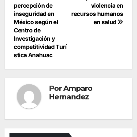
entradas
reducir riesgos por
percepción de
violencia en
enfermedades como
inseguridad en
recursos humanos
la Hepatitis A, la cual
México según el
en salud
suele…
Centro de
Investigación y
competitividad Turí
stica Anahuac
Por
Amparo
Hernandez