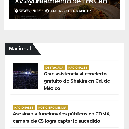
XV Ayuntamiento de Los Cabos
y Canirac impulsan consumo
AGO 7, 2026
AMPARO HERNANDEZ
local con beneficios para
residentes de BCS
Nacional
DESTACADA
NACIONALES
Gran asistencia al concierto
gratuito de Shakira en Cd. de
México
NACIONALES
NOTICIERO DEL DÍA
Asesinan a funcionarios públicos en CDMX,
camara de C5 logra captar lo sucedido