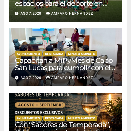
espacios para el deporte en
Bahía Tortugas e Isla Natividad
AGO 7, 2026
AMPARO HERNANDEZ
AYUNTAMIENTO
DESTACADA
MINUTO A MINUTO
Capacitan a MiPyMes de Cabo
San Lucas para cumplir con el
SAT y mejorar sus finanzas
AGO 7, 2026
AMPARO HERNANDEZ
AYUNTAMIENTO
DESTACADA
MINUTO A MINUTO
Con “Sabores de Temporada”,