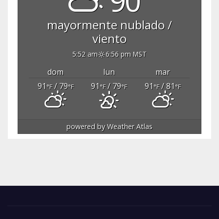
90°
mayormente nublado /
viento
5:52 am
6:56 pm MST
dom
lun
mar
91
/ 79
91
/ 79
91
/ 81
°F
°F
°F
°F
°F
°F
powered by
Weather Atlas