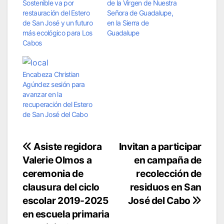
Sostenible va por
de la Virgen de Nuestra
restauración del Estero
Señora de Guadalupe,
de San José y un futuro
en la Sierra de
más ecológico para Los
Guadalupe
Cabos
Encabeza Christian
Agúndez sesión para
avanzar en la
recuperación del Estero
de San José del Cabo
Navegación
Asiste regidora
Invitan a participar
Valerie Olmos a
en campaña de
de
ceremonia de
recolección de
entradas
clausura del ciclo
residuos en San
escolar 2019-2025
José del Cabo
en escuela primaria