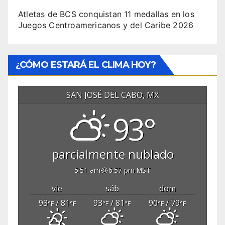
Atletas de BCS conquistan 11 medallas en los
Juegos Centroamericanos y del Caribe 2026
¿CÓMO ESTARÁ EL CLIMA HOY?
SAN JOSÉ DEL CABO, MX
93°
parcialmente nublado
5:51 am
6:57 pm MST
vie
sáb
dom
93
/ 81
93
/ 81
90
/ 79
°F
°F
°F
°F
°F
°F