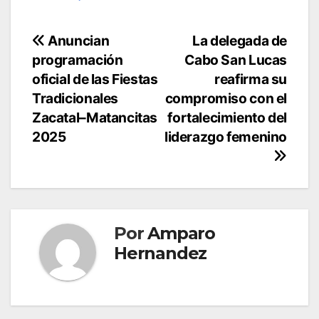
Navegación
Anuncian
La delegada de
programación
Cabo San Lucas
de
oficial de las Fiestas
reafirma su
entradas
Tradicionales
compromiso con el
Zacatal–Matancitas
fortalecimiento del
2025
liderazgo femenino
Por
Amparo
Hernandez