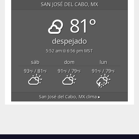
SAN JOSÉ DEL CABO, MX
81°
despejado
5:52 am
6:56 pm MST
sáb
dom
lun
93
/ 81
91
/ 79
91
/ 79
°F
°F
°F
°F
°F
°F
San José del Cabo, MX
clima ▸