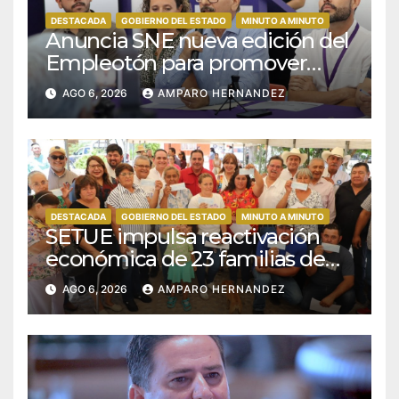
DESTACADA
GOBIERNO DEL ESTADO
MINUTO A MINUTO
Anuncia SNE nueva edición del
Empleotón para promover
empleos incluyentes
AGO 6, 2026
AMPARO HERNANDEZ
DESTACADA
GOBIERNO DEL ESTADO
MINUTO A MINUTO
SETUE impulsa reactivación
económica de 23 familias de
San José de Comondú
AGO 6, 2026
AMPARO HERNANDEZ