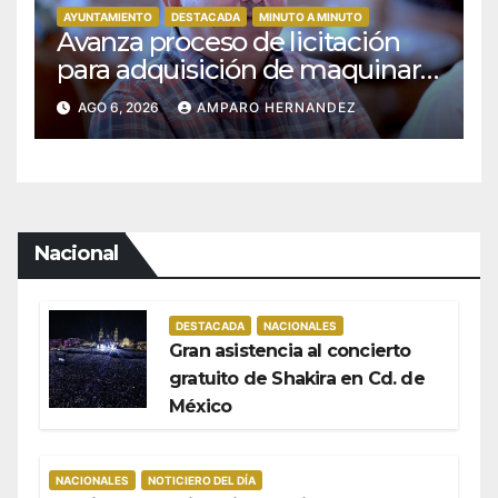
AYUNTAMIENTO
DESTACADA
MINUTO A MINUTO
Avanza proceso de licitación
para adquisición de maquinaria
del Plan de Regeneración del
AGO 6, 2026
AMPARO HERNANDEZ
Estero Josefino
Nacional
DESTACADA
NACIONALES
Gran asistencia al concierto
gratuito de Shakira en Cd. de
México
NACIONALES
NOTICIERO DEL DÍA