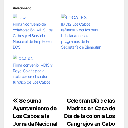
Relacionado
Firman convenio de
IMDIS Los Cabos
colaboración IMDIS Los
refuerza vínculos para
Cabos y el Servicio
brindar acceso a
Nacional de Empleo en
programas de la
BCS
Secretaría de Bienestar
Firma convenio IMDIS y
Royal Solaris por la
inclusión en el sector
turístico de Los Cabos
Navegación
Se suma
Celebran Día de las
Ayuntamiento de
Madres en Casa de
de
Los Cabos a la
Día de la colonia Los
entradas
Jornada Nacional
Cangrejos en Cabo