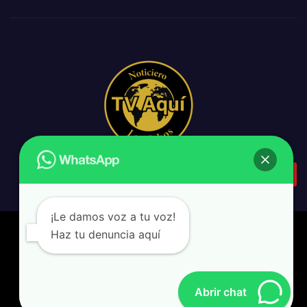
¡Le damos voz a tu voz!
Haz tu denuncia aquí
backpack & design
|
Tv Aquí Los Cabos
Home
Agenda Pública
Amparo
Gobierno del Estado
Abrir chat
Minuto a minuto
XV Ayuntamiento de Los Cabos