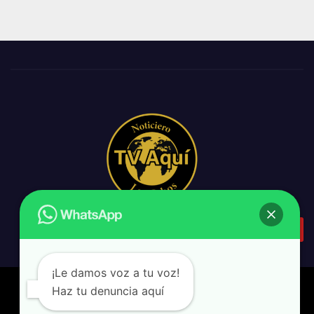
¡Le damos voz a tu voz!
Haz tu denuncia aquí
backpack & design
|
Tv Aquí Los Cabos