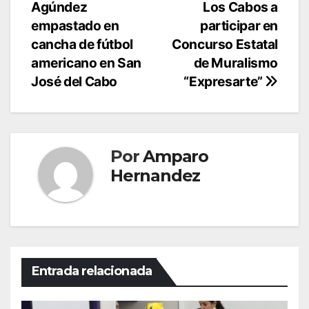
Agúndez
Los Cabos a
de
empastado en
participar en
entradas
cancha de fútbol
Concurso Estatal
americano en San
de Muralismo
José del Cabo
“Expresarte”
Por
Amparo
Hernandez
Entrada relacionada