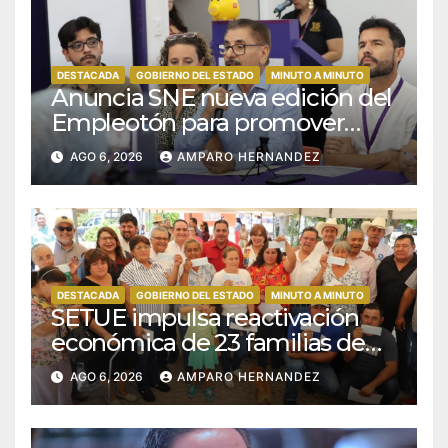
DESTACADA
GOBIERNO DEL ESTADO
MINUTO A MINUTO
Anuncia SNE nueva edición del
Empleotón para promover
empleos incluyentes
AGO 6, 2026
AMPARO HERNANDEZ
DESTACADA
GOBIERNO DEL ESTADO
MINUTO A MINUTO
SETUE impulsa reactivación
económica de 23 familias de
San José de Comondú
AGO 6, 2026
AMPARO HERNANDEZ