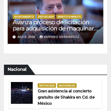
AYUNTAMIENTO
DESTACADA
MINUTO A MINUTO
Avanza proceso de licitación
para adquisición de maquinaria
del Plan de Regeneración del
AGO 6, 2026
AMPARO HERNANDEZ
Estero Josefino
Nacional
DESTACADA
NACIONALES
Gran asistencia al concierto
gratuito de Shakira en Cd. de
México