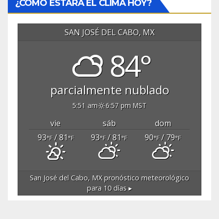
¿CÓMO ESTARÁ EL CLIMA HOY?
SAN JOSÉ DEL CABO, MX
84°
parcialmente nublado
5:51 am
6:57 pm MST
vie
sáb
dom
93
/ 81
93
/ 81
90
/ 79
°F
°F
°F
°F
°F
°F
San José del Cabo, MX
pronóstico meteorológico
para 10 días ▸