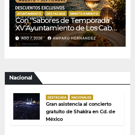
AYUNTAMIENTO
DESTACADA
MINUTO A MINUTO
Con “Sabores de Temporada”,
XV Ayuntamiento de Los Cabos
y Canirac impulsan consumo
AGO 7, 2026
AMPARO HERNANDEZ
local con beneficios para
residentes de BCS
Nacional
DESTACADA
NACIONALES
Gran asistencia al concierto
gratuito de Shakira en Cd. de
México