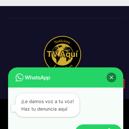
¡Le damos voz a tu voz!
Haz tu denuncia aquí
backpack & design
|
Tv Aquí Los Cabos
Home
Agenda Pública
Amparo
Gobierno del Estado