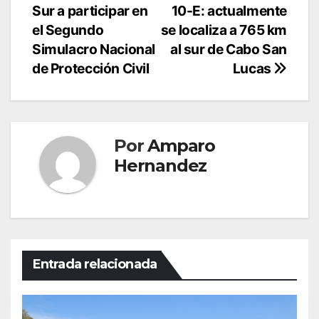
de
Sur a participar en
10-E: actualmente
entradas
el Segundo
se localiza a 765 km
Simulacro Nacional
al sur de Cabo San
de Protección Civil
Lucas
Por
Amparo
Hernandez
Entrada relacionada