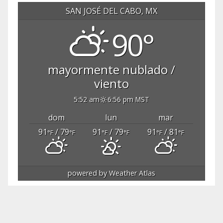
SAN JOSÉ DEL CABO, MX
90°
mayormente nublado /
viento
5:52 am
6:56 pm MST
dom
lun
mar
91
/ 79
91
/ 79
91
/ 81
°F
°F
°F
°F
°F
°F
powered by
Weather Atlas