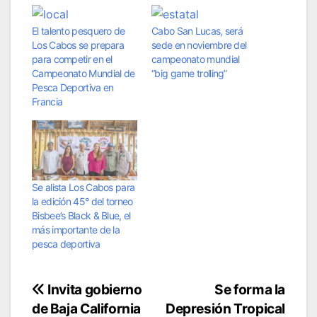
El talento pesquero de
Cabo San Lucas, será
Los Cabos se prepara
sede en noviembre del
para competir en el
campeonato mundial
Campeonato Mundial de
“big game trolling”
Pesca Deportiva en
Francia
Se alista Los Cabos para
la edición 45° del torneo
Bisbee’s Black & Blue, el
más importante de la
pesca deportiva
Navegación
Invita gobierno
Se forma la
de Baja California
Depresión Tropical